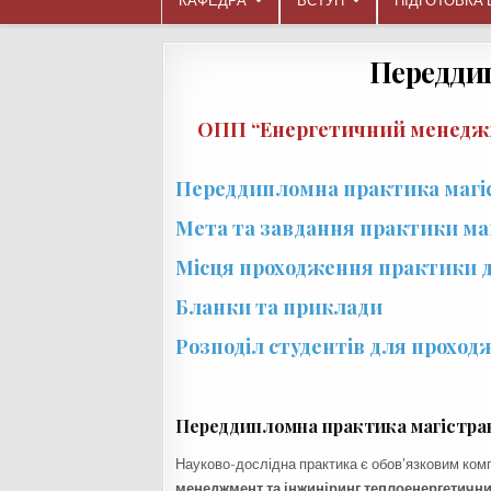
КАФЕДРА
ВСТУП
ПІДГОТОВКА 
Передди
ОПП “Енергетичний менеджм
Переддипломна практика магі
Мета та завдання практики маг
Місця проходження практики д
Бланки та приклади
Розподіл студентів для прохо
Переддипломна практика магістра
Науково-дослідна практика є обов’язковим ко
менеджмент та інжиніринг теплоенергетичн