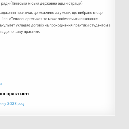
ї ради (Київська міська державна адміністрація)
ходження практики, це можливо за умови, що вибране місце
тю 144 «Теплоенергетика» та може забезпечити виконання
факультет укладає договір на проходження практики студентом з
нів до початку практики.
и
ння практики
ки у 2023 році