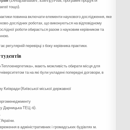
ограм
(DesignBuilder, EnergyPlus, програмні продукти
uent тощо).
практики повинна включати елементи наукового дослідження, яке
уково-дослідних роботах, що виконуються на відповідному
дослідної роботи обирається разом з науковим керівником та
чною.
ає регулярній перевірці з боку керівника практики.
студентів
4 «Теплоенергетика», мають можливість обирати місця для
ніверситетом та на які були укладені попередні договори, в
у Київради (Київської міської державної
енергоменеджменту
 Дарницька ТЕЦ-4).
.
України.
ереження в адміністративних і громадських будівлях м.