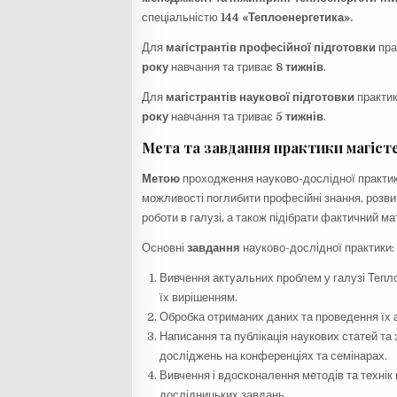
спеціальністю
144 «Теплоенергетика».
Для
магістрантів професійної підготовки
пра
року
навчання та триває
8 тижнів
.
Для
магістрантів наукової підготовки
практик
року
навчання та триває
5 тижнів
.
Мета та завдання практики магіст
Метою
проходження науково-дослідної практики
можливості поглибити професійні знання, розви
роботи в галузі, а також підібрати фактичний м
Основні
завдання
науково-дослідної практики:
Вивчення актуальних проблем у галузі Тепл
їх вирішенням.
Обробка отриманих даних та проведення їх 
Написання та публікація наукових статей та
досліджень на конференціях та семінарах.
Вивчення і вдосконалення методів та технік
дослідницьких завдань.