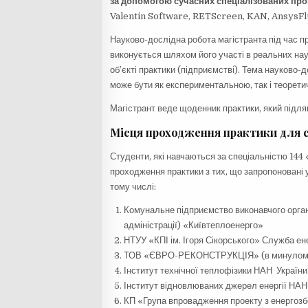
за допомогою сучасних спеціалізованих пр
Valentin Software, RETScreen, KAN, AnsysFl
Науково-дослідна робота магістранта під час 
виконується шляхом його участі в реальних на
об’єкті практики (підприємстві). Тема науково-
може бути як експериментальною, так і теорети
Магістрант веде щоденник практики, який підляг
Місця проходження практики для 
Студенти, які навчаються за спеціальністю 14
проходження практики з тих, що запропоновані у
тому числі:
Комунальне підприємство виконавчого орган
адміністрації) «Київтеплоенерго»
НТУУ «КПІ ім. Ігоря Сікорського» Служба 
ТОВ «ЄВРО-РЕКОНСТРУКЦІЯ» (в минулому
Інститут технічної теплофізики НАН України
Інститут відновлюваних джерел енергії НАН 
КП «Група впровадження проекту з енергозб