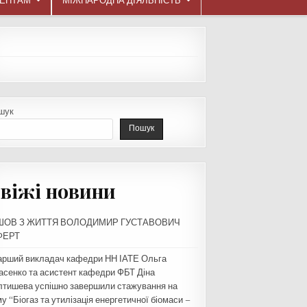
ДЕНТАМ
МІЖНАРОДНА ДІЯЛЬНІСТЬ
шук
Пошук
віжі новини
ШОВ З ЖИТТЯ ВОЛОДИМИР ГУСТАВОВИЧ
ФЕРТ
арший викладач кафедри НН ІАТЕ Ольга
асенко та асистент кафедри ФБТ Діна
лтишева успішно завершили стажування на
у “Біогаз та утилізація енергетичної біомаси –