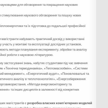
 науковцями для обговорення та покращення наукових
я стимулювання наукового обговорення та пошуку нових
 Теплоенергетики та їх підготовка до подальшої професійної
 магістранти набувають практичний досвід у використанні
у участь у монтажі та експлуатації дослідних установок,
оюють методи планування експерименту, обробки та аналізу
йної роботи з науковою літературою.
у застосуванні знань, набутих студентами під час вивчення
х як «Технічна термодинаміка», «Тепломасообмін», «Системи
чний менеджмент», «Енергетичний аудит», «Поновлювальні та
гетичного аналізу в теплотехнологіях», «Енергозбереження
нерговикористання, «Методи енергомоніторингу та
ення» та інших дисциплін в залежності від конкретних
ших магістрантів є
розробка власних комп’ютерних моделей