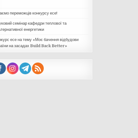
таємо переможців конкурсу есе!
уковий семінар кафедри теплової та
ьтернативної енергетики
нкурс есе на тему «Моє бачення відбудови
раїни на засадах Build Back Better»