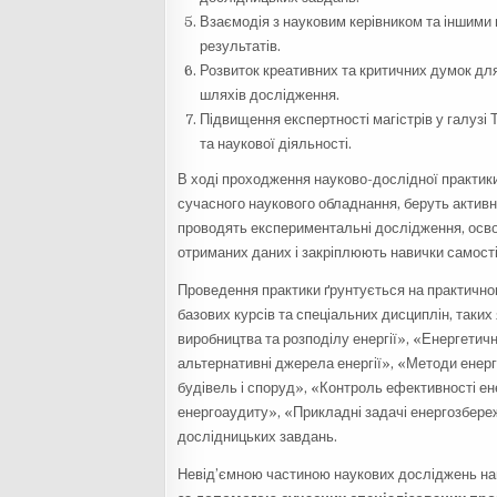
Взаємодія з науковим керівником та іншими
результатів.
Розвиток креативних та критичних думок дл
шляхів дослідження.
Підвищення експертності магістрів у галузі
та наукової діяльності.
В ході проходження науково-дослідної практики
сучасного наукового обладнання, беруть активн
проводять експериментальні дослідження, осв
отриманих даних і закріплюють навички самості
Проведення практики ґрунтується на практичном
базових курсів та спеціальних дисциплін, таки
виробництва та розподілу енергії», «Енергети
альтернативні джерела енергії», «Методи енер
будівель і споруд», «Контроль ефективності е
енергоаудиту», «Прикладні задачі енергозбереж
дослідницьких завдань.
Невід’ємною частиною наукових досліджень на