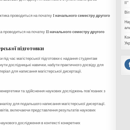
ІІ”
Ві
ктика проводиться на початку
I начального семестру другого
На
ал
а проводиться на початку
II начального семестру другого
Ко
Ук
ерської підготовки
 під час магістерської підготовки є надання студентам
нути дослідницькі навички, набути практичного досвіду для
атеріал для написання магістерської дисертації.
оенергетики та здійснення наукових досліджень пов’язаних з
аналізу для подальшого написання магістерської дисертації.
 звітів, включаючи представлення результатів наукових
 наукового дослідження в контексті конкретних