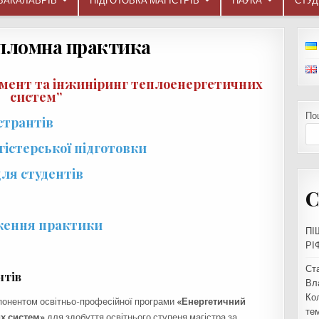
БАКАЛАВРІВ
ПІДГОТОВКА МАГІСТРІВ
НАУКА
СТУ
пломна практика
ент та інжиніринг теплоенергетичних
систем”
По
странтів
істерської підготовки
ля студентів
С
дження практики
ПІ
РІ
Ст
нтів
Вл
Ко
мпонентом освітньо-професійної програми
«Енергетичний
тем
их систем»
для здобуття освітнього ступеня магістра за