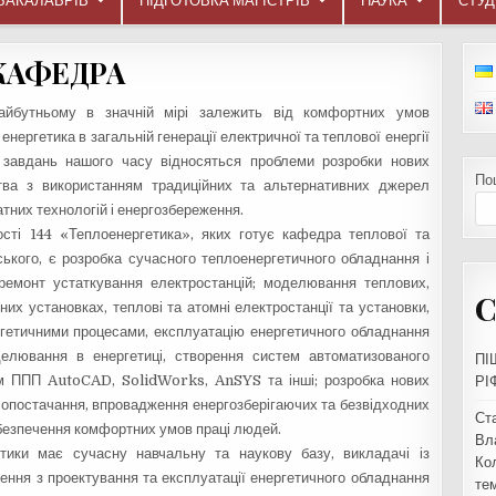
БАКАЛАВРІВ
ПІДГОТОВКА МАГІСТРІВ
НАУКА
СТУ
КАФЕДРА
айбутньому в значній мірі залежить від комфортних умов
нергетика в загальній генерації електричної та теплової енергії
 завдань нашого часу відносяться проблеми розробки нових
По
цтва з використанням традиційних та альтернативних джерел
атних технологій і енергозбереження.
ості 144 «Теплоенергетика», яких готує кафедра теплової та
рського, є розробка сучасного теплоенергетичного обладнання і
 ремонт устаткування електростанцій; моделювання теплових,
С
чних установках, теплові та атомні електростанції та установки,
гетичними процесами, експлуатацію енергетичного обладнання
оделювання в енергетиці, створення систем автоматизованого
ПІ
ям ППП AutoCAD, SolidWorks, AnSYS та інші; розробка нових
РІ
опостачання, впровадження енергозберігаючих та безвідходних
Ст
абезпечення комфортних умов праці людей.
Вл
тики має сучасну навчальну та наукову базу, викладачі із
Ко
ення з проектування та експлуатації енергетичного обладнання
тем