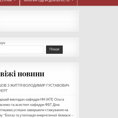
ДЕНТАМ
МІЖНАРОДНА ДІЯЛЬНІСТЬ
шук
Пошук
віжі новини
ШОВ З ЖИТТЯ ВОЛОДИМИР ГУСТАВОВИЧ
ФЕРТ
арший викладач кафедри НН ІАТЕ Ольга
асенко та асистент кафедри ФБТ Діна
лтишева успішно завершили стажування на
у “Біогаз та утилізація енергетичної біомаси –