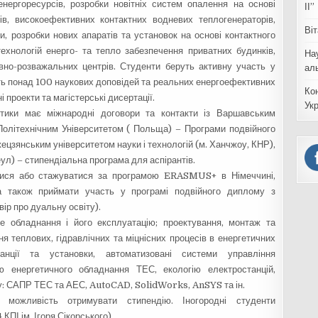
енергоресурсів, розробки новітніх систем опалення на основі
ІІ”
ів, високоефективних контактних водневих теплогенераторів,
Ві
и, розробки нових апаратів та установок на основі контактного
 технологій енерго- та тепло забезпечення приватних будинків,
На
вно-розважальних центрів. Студенти беруть активну участь у
ал
ь понад 100 наукових доповідей та реальних енергоефективних
Ко
 проекти та магістерські дисертації.
Ук
етики має міжнародні договори та контакти із Варшавським
олітехнічним Університетом ( Польща) – Програми подвійного
жецзянським університетом науки і технологій (м. Ханчжоу, КНР),
еул) – стипендіальна програма для аспірантів.
ися або стажуватися за програмою ERASMUS+ в Німеччині,
, а також приймати участь у програмі подвійного диплому з
ір про дуальну освіту).
е обладнання і його експлуатацію; проектування, монтаж та
 теплових, гідравлічних та міцнісних процесів в енергетичних
анції та установки, автоматизовані системи управління
ю енергетичного обладнання ТЕС, екологію електростанцій,
у: САПР ТЕС та АЕС, AutoCAD, SolidWorks, AnSYS та ін.
можливість отримувати стипендію. Іногородні студенти
КПІ ім. Ігоря Сікорського).