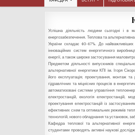
КАФЕДРА
ВСТУП
ПІДГОТОВКА 
Успішна діяльність людини сьогодні і в м
енергозабезпечення. Теплова та альтернативна е
України складає 40-47%. До найважливіших
інноваційних систем енергетичного виробни
енергії, а також широке застосування маловитр
Предметом діяльності випускників спеціальн
альтернативної енергетики КПІ ім. Ігоря Сіко
його експлуатація; проектування, монтаж та
гідравлічних та міцнісних процесів в енергети
автоматизовані системи управління теплоенер
електростанцій, екологія електростанцій, м
проектування електростанцій із застосуванн
ефективних схем та оптимальних режимів тепл
технологій, нового обладнання та установок, з
Кафедра теплової та альтернативної енерге
студентами проводять активні наукові дослідж