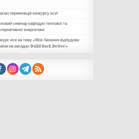
таємо переможців конкурсу есе!
уковий семінар кафедри теплової та
ьтернативної енергетики
нкурс есе на тему «Моє бачення відбудови
раїни на засадах Build Back Better»