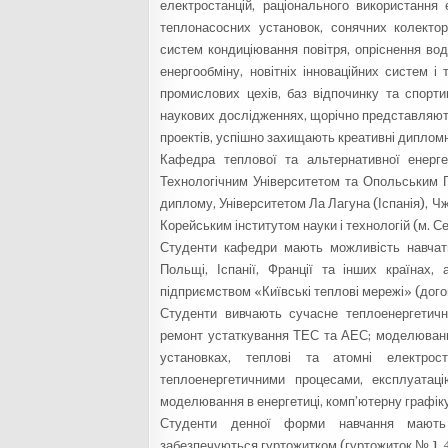
електростанцій, раціонального використання 
теплонасосних установок, сонячних колектор
систем кондиціювання повітря, опріснення вод
енергообміну, новітніх інноваційних систем і
промислових цехів, баз відпочинку та спорти
наукових дослідженнях, щорічно представляют
проектів, успішно захищають креативні дипломні
Кафедра теплової та альтернативної енерг
Технологічним Університетом та Опольським П
диплому, Університетом Ла Лагуна (Іспанія), Ч
Корейським інститутом науки і технологій (м. С
Студенти кафедри мають можливість навчат
Польщі, Іспанії, Франції та інших країнах
підприємством «Київські теплові мережі» (догов
Студенти вивчають сучасне теплоенергетичн
ремонт устаткування ТЕС та АЕС; моделювання
установках, теплові та атомні електрост
теплоенергетичними процесами, експлуатаці
моделювання в енергетиці, комп’ютерну графік
Студенти денної форми навчання мають 
забезпечуються гуртожитком (гуртожиток № 1, 4 