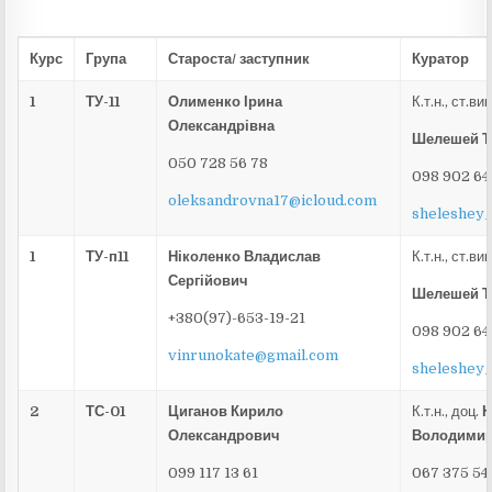
Курс
Група
Староста/ заступник
Куратор
1
ТУ-11
Олименко Ірина
К.т.н., ст.ви
Олександрівна
Шелешей Те
050 728 56 78
098 902 64
oleksandrovna17@icloud.com
sheleshey
1
ТУ-п11
Ніколенко Владислав
К.т.н., ст.ви
Сергійович
Шелешей Те
+380(97)-653-19-21
098 902 64
vinrunokate@gmail.com
sheleshey
2
ТС-01
Циганов Кирило
К.т.н., доц.
Н
Олександрович
Володимир
099 117 13 61
067 375 54