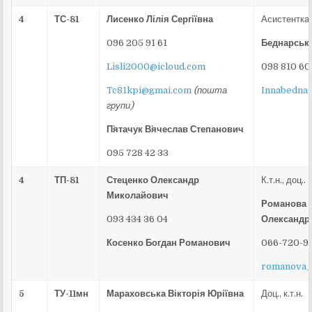
4
ТС-81
Лисенко Лілія Сергіївна
Асистентка
096 205 91 61
Беднарська
Lisli2000@icloud.com
098 810 60
Tc81kpi@gmai.com
(п
ошта
Innabedna
групи
)
П`ятачук В`ячеслав Степанович
095 728 42 33
4
ТП-81
Стеценко Олександр
К.т.н., доц..
Миколайович
Романова 
093 434 36 04
Олександр
Косенко Богдан Романович
066-720-9
romanova_
5
ТУ-11мн
Мараховська Вікторія Юріївна
Доц., к.т.н.