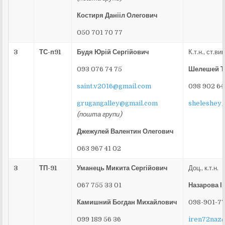
Костиря Данііл Олегович
050 701 70 77
3
ТС-п91
Б
удя Юрій Сергійович
К.т.н., ст.ви
093 076 74 75
Шелешей Те
saint.v2016@gmail.com
098 902 64
grugangalley@gmail.com
sheleshey
(п
ошта групи
)
Джежулей Валентин Олегович
063 967 41 02
3
ТП-91
Уманець Микита Сергійович
Доц., к.т.н.
067 755 33 01
Назарова І
Камишний Богдан Михайлович
098-901-7
099 189 56 36
iren72naz