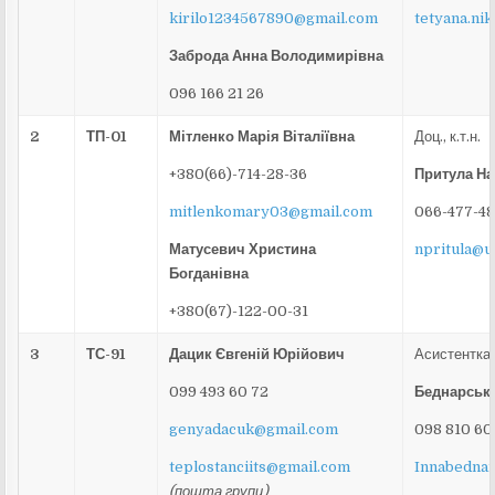
kirilo1234567890@gmail.com
tetyana.ni
Заброда Анна Володимирівна
096 166 21 26
2
ТП-01
Мітленко Марія Віталіївна
Доц., к.т.н.
+380(66)-714-28-36
Притула На
mitlenkomary03@gmail.com
066-477-48
Матусевич Христина
npritula@u
Богданівна
+380(67)-122-00-31
3
ТС-91
Дацик
Євгеній Юрійович
Асистентка
099 493 60 72
Беднарська
genyadacuk@gmail.com
098 810 60
teplostanciits@gmail.com
Innabedna
(пошта групи)