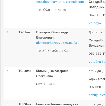
marahovskaya2017@gmail.com
Середа Во
Володими
+380(50)-183-59-18
067-362-17
volodya.81
5
ТУ-11мп
Гончаров Олександр
Доц., к.т.н.
Вікторович,
Середа Во
alexgoncharov795@gmail.com
Володими
+380 (95)-058-73-52
067-362-17
volodya.81
6
ТС-01мн
Кільницька Катерина
К.т.н., доц.
Олексіївна
Сірий Олек
067 959 41 18
097 926 50
seruy_alex
6
ТП-01мн
Іжевська Тетяна Леонідівна
К.т.н., доц.