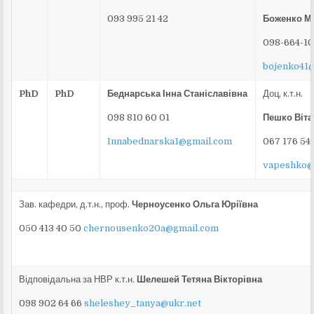
093 995 21 42
Боженко М
098-664-10
bojenko41
PhD
PhD
Беднарська Інна Станіславівна
Доц, к.т.н.
098 810 60 01
Пешко Віта
Innabednarska1@gmail.com
067 176 54 
vapeshko@
Зав. кафедри, д.т.н., проф.
Черноусенко Ольга Юріївна
050 413 40 50
chernousenko20a@gmail.com
Відповідальна за НВР к.т.н.
Шелешей Тетяна Вікторівна
098 902 64 66
sheleshey_tanya@ukr.net