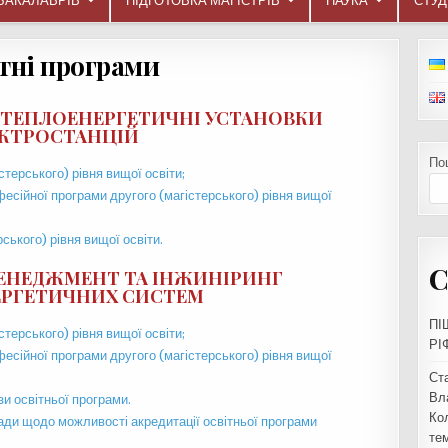
БАКАЛАВРІВ
ПІДГОТОВКА МАГІСТРІВ
НАУКА
СТУ
тні програми
 ТЕПЛОЕНЕРГЕТИЧНІ УСТАНОВКИ
КТРОСТАНЦІЙ
По
терського) рівня вищої освіти;
есійної програми другого (магістерського) рівня вищої
ського) рівня вищої освіти.
С
ЕНЕДЖМЕНТ ТА ІНЖИНІРИНГ
РГЕТИЧНИХ СИСТЕМ
ПІ
терського) рівня вищої освіти;
РІ
есійної програми другого (магістерського) рівня вищої
Ст
Вл
зи освітньої програми.
Ко
ади щодо можливості акредитації освітньої програми
тем