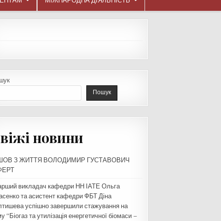
ДЕНТАМ
МІЖНАРОДНА ДІЯЛЬНІСТЬ
шук
Пошук
віжі новини
ШОВ З ЖИТТЯ ВОЛОДИМИР ГУСТАВОВИЧ
ФЕРТ
арший викладач кафедри НН ІАТЕ Ольга
асенко та асистент кафедри ФБТ Діна
лтишева успішно завершили стажування на
у “Біогаз та утилізація енергетичної біомаси –