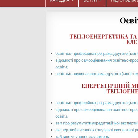
КАФЕДРА
ВСТУП
ПІДГОТОВКА 
Осві
ТЕПЛОЕНЕРГЕТИКА ТА
ЕЛЕ
освітньо-професійна програма другого (магіс
відомості про самооцінювання освітньо-проф
освіти;
освітньо-наукова програма другого (магістер
ЕНЕРГЕТИЧНИЙ М
ТЕПЛОЕНЕ
освітньо-професійна програма другого (магіс
відомості про самооцінювання освітньо-проф
освіти.
звіт про результати акредитаційної експерти
експертний висновок галузевої експертної р
таблиця усунення зауважень