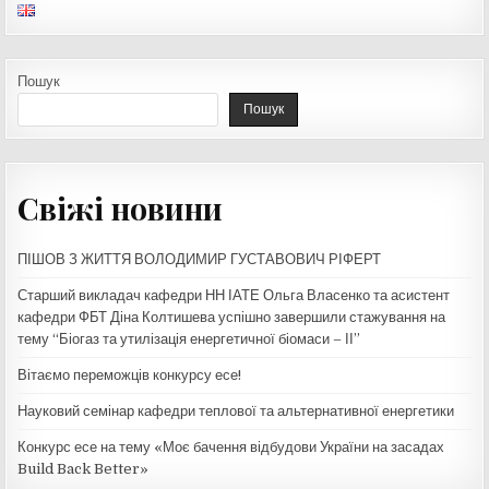
Пошук
Пошук
Свіжі новини
ПІШОВ З ЖИТТЯ ВОЛОДИМИР ГУСТАВОВИЧ РІФЕРТ
Старший викладач кафедри НН ІАТЕ Ольга Власенко та асистент
кафедри ФБТ Діна Колтишева успішно завершили стажування на
тему “Біогаз та утилізація енергетичної біомаси – ІІ”
Вітаємо переможців конкурсу есе!
Науковий семінар кафедри теплової та альтернативної енергетики
Конкурс есе на тему «Моє бачення відбудови України на засадах
Build Back Better»