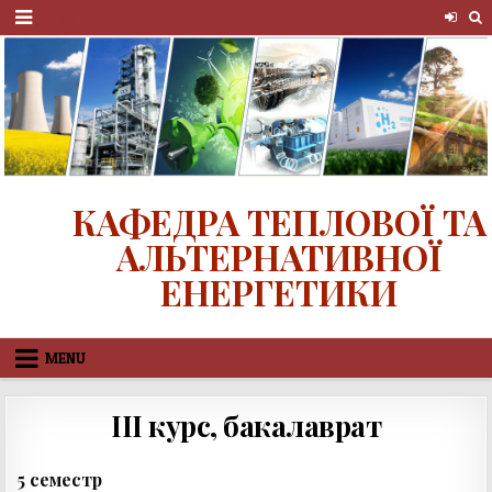
Skip
MENU
to
content
КАФЕДРА ТЕПЛОВОЇ ТА
АЛЬТЕРНАТИВНОЇ
ЕНЕРГЕТИКИ
MENU
ІІІ курс, бакалаврат
5 семестр