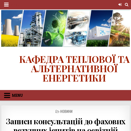
Skip
MENU
to
content
КАФЕДРА ТЕПЛОВОЇ ТА
АЛЬТЕРНАТИВНОЇ
ЕНЕРГЕТИКИ
MENU
POSTED
НОВИНИ
IN
Записи консультацій до фахових
вступних іспитів на освітній