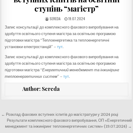
ступінь “магістр”
AUTHOR:
PUBLISHED
SEREDA
19.07.2024
DATE:
Запис консультації до комплексного фахового випробування на
здобуття освітнього ступеня магістра за освітньою програмою
підготовки магістра “Теплоенергетика та теплоенергетичні
установки електростанцій” –
тут
.
Запис консультації до комплексного фахового випробування на
здобуття освітнього ступеня магістра за освітньою програмою
підготовки магістра “
Енергетичний менеджмент та інжиніринг
теплоенергетичних систем
” –
тут
.
Author:
Sereda
Навігація
← Розклад фахових вступних іспитів до магістратури у 2024 році
записів
Результати комплексного фахового випробування, ОП «Енергетичний
менеджмент та інжиніринг теплоенергетичних систем» (19.07.2024) →