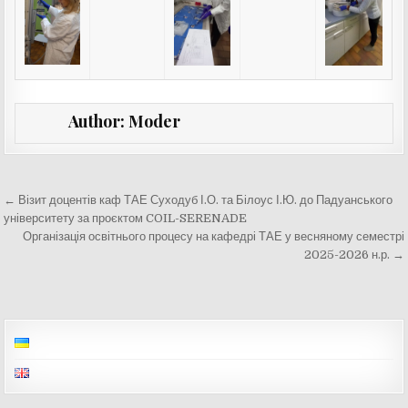
Author:
Moder
Навігація
← Візит доцентів каф ТАЕ Суходуб І.О. та Білоус І.Ю. до Падуанського
записів
університету за проєктом COIL-SERENADE
Організація освітнього процесу на кафедрі ТАЕ у весняному семестрі
2025-2026 н.р. →