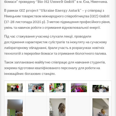
біомаси” проведену “Bio-H2 Umwelt GmbH” в м. Єна, Німеччина.
В рамках GIZ project “Ukraine Energy Autark” – у співпраці з
Німецьким товариством міжнародного співробітництва (GIZ) GmbH
(17-28 листопада 2025 р). З метою підвищення професійного рівня,
умінь та навичок роботи з отримання відновлювальної енергії.
Під час стажування учасниці слухали лекції, проводили
дослідження характеристик субстратів та інокуляту на сучасному
лабораторному обладнанні, брали участь в розрахунках новітніх
технологій з переробки біомаси та отримання біологічного палива.
Також заплановано майбутню співпрацю для навчання студентів,
зокрема підготовки кваліфікованого персоналу для роботи на
інноваційних біогазових станціях.