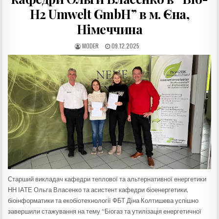
H2 Umwelt GmbH” в м. Єна,
Німеччина
AUTHOR:
PUBLISHED
MODER
09.12.2025
DATE:
Старший викладач кафедри теплової та альтернативної енергетики
НН ІАТЕ Ольга Власенко та асистент кафедри біоенергетики,
біоінформатики та екобіотехнології ФБТ Діна Колтишева успішно
завершили стажування на тему “Біогаз та утилізація енергетичної